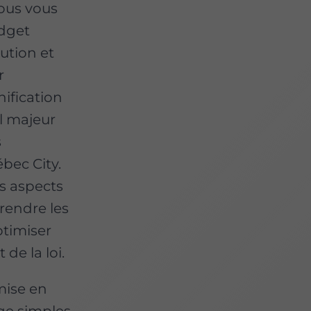
Nous vous
dget
cution et
r
nification
el majeur
s
bec City.
s aspects
rendre les
ptimiser
 de la loi.
mise en
ge simples