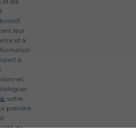
 et les
t
oratif.
ent leur
ance et à
e formation
expert à
e
sionnel.
dialoguer
le
, votre
our prendre
nt
nnité de