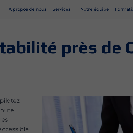
il
À propos de nous
Services
Notre équipe
Formati
abilité près de 
pilotez
toute
les
accessible