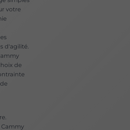
ur votre
mie
a
les
 d'agilité.
e Cammy
 choix de
ontrainte
 de
n
re.
ec Cammy