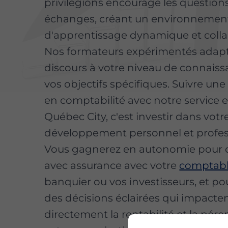
privilégions encourage les questions
échanges, créant un environnemen
d'apprentissage dynamique et collab
Nos formateurs expérimentés adapt
discours à votre niveau de connaiss
vos objectifs spécifiques. Suivre un
en comptabilité avec notre service 
Québec City, c'est investir dans votr
développement personnel et profes
Vous gagnerez en autonomie pour 
avec assurance avec votre
comptab
banquier ou vos investisseurs, et p
des décisions éclairées qui impacte
directement la rentabilité et la pére