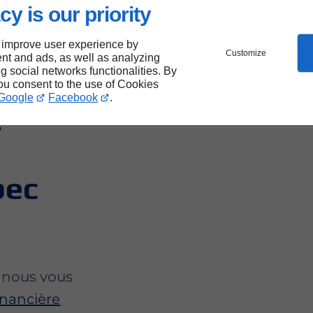
cy is our priority
 improve user experience by
Customize
nt and ads, as well as analyzing
ng social networks functionalities. By
venir
you consent to the use of Cookies
Google
Facebook
.
e
bec
 nous vous
inancière