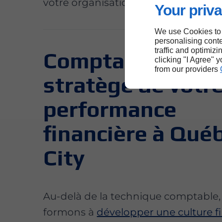
votre organisation à Québec City.
Your priva
We use Cookies to
personalising conte
traffic and optimizi
Comptabilité : de
clicking "I Agree" 
from our providers
stratège de votr
performance
financière à Qué
City
Au-delà de la technique comptable,
formons à
développer une culture f