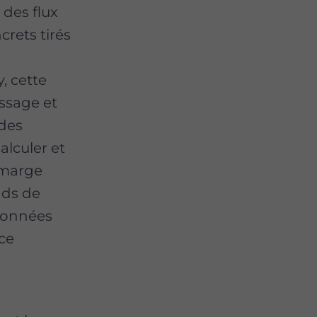
 des flux
crets tirés
, cette
issage et
des
lculer et
a marge
onds de
 données
ce