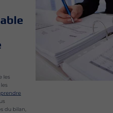
able
e
 les
 les
prendre
ous
s du bilan,