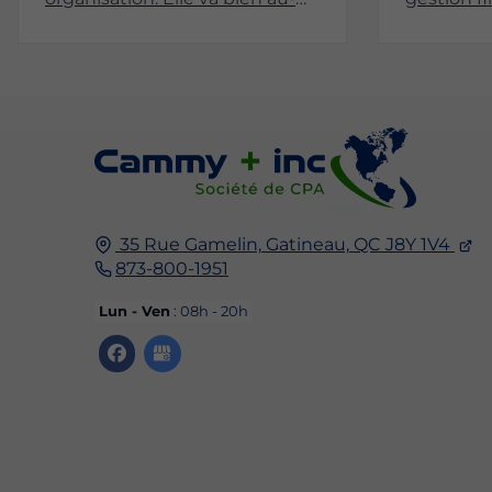
delà du simple traitement des
entreprise
35 Rue Gamelin,
Gatineau,
QC J8Y 1V4
873-800-1951
Lun - Ven
: 08h - 20h