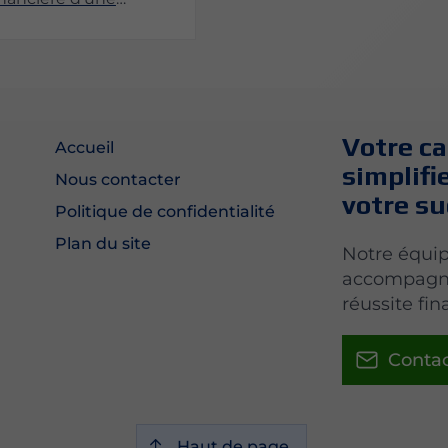
. Un suivi quotidien
Votre c
Accueil
simplifi
Nous contacter
votre s
Politique de confidentialité
Plan du site
Notre équip
accompagne 
réussite fin
Conta
Haut de page