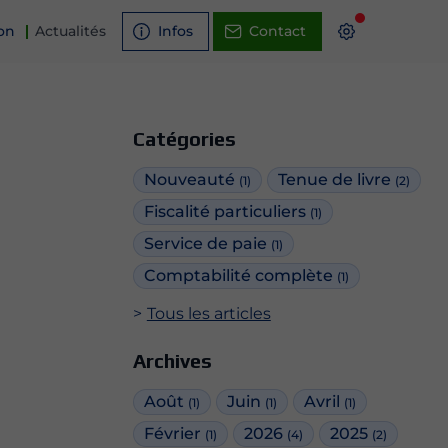
on
Actualités
Infos
Contact
Catégories
Nouveauté
Tenue de livre
(1)
(2)
sion
Fiscalité particuliers
nté
(1)
prise.
Service de paie
(1)
verses
Comptabilité complète
(1)
 est
suivi
Tous les articles
Archives
s d'une
Août
Juin
Avril
(1)
(1)
(1)
Février
2026
2025
(1)
(4)
(2)