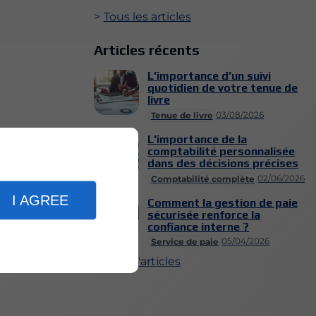
Tous les articles
Articles récents
L’importance d’un suivi
quotidien de votre tenue de
livre
03/08/2026
Tenue de livre
L'importance de la
comptabilité personnalisée
dans des décisions précises
02/06/2026
Comptabilité complète
I AGREE
Comment la gestion de paie
sécurisée renforce la
confiance interne ?
05/04/2026
Service de paie
Plus d'articles